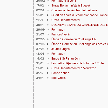
20/02
>
Formations à venir
17/02
>
Stage Benjamin(e)s à Bugeat
07/02
>
Challenge des écoles d’athlétisme
16/01
>
Quart de finale du championnat de France
11/01
>
Cross Départemental
25/11
>
DEUXIEME ETAPE DU CHALLENGE DES E
29/09
>
Formation
21/07
>
France Avenir
07/06
>
Étape à Corrèze du Challenge EA
07/06
>
Étape à Corrèze du Challenge des écoles 
27/04
>
Jeunes Juges
13/04
>
Formation
16/02
>
Etape à St Pantaléon
31/01
>
Les petits déjeuners de la forme à Tulle
12/01
>
Cross Départemental à Voutezac
31/12
>
Bonne année
24/11
>
Kids Cross