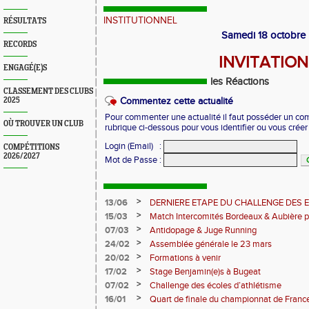
INSTITUTIONNEL
RÉSULTATS
Samedi 18 octobre
RECORDS
INVITATION
ENGAGÉ(E)S
les Réactions
CLASSEMENT DES CLUBS
2025
Commentez cette actualité
Pour commenter une actualité il faut posséder un compt
OÙ TROUVER UN CLUB
rubrique ci-dessous pour vous identifier ou vous crée
Login (Email)
:
COMPÉTITIONS
2026/2027
Mot de Passe
:
>
13/06
DERNIERE ETAPE DU CHALLENGE DES 
>
15/03
Match Intercomités Bordeaux & Aubière p
Pantaléon
>
07/03
Antidopage & Juge Running
>
24/02
Assemblée générale le 23 mars
>
20/02
Formations à venir
>
17/02
Stage Benjamin(e)s à Bugeat
>
07/02
Challenge des écoles d’athlétisme
>
16/01
Quart de finale du championnat de Franc