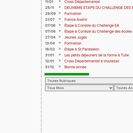
>
11/01
Cross Départemental
>
25/11
DEUXIEME ETAPE DU CHALLENGE DES 
>
29/09
Formation
>
21/07
France Avenir
>
07/06
Étape à Corrèze du Challenge EA
>
07/06
Étape à Corrèze du Challenge des écoles 
>
27/04
Jeunes Juges
>
13/04
Formation
>
16/02
Etape à St Pantaléon
>
31/01
Les petits déjeuners de la forme à Tulle
>
12/01
Cross Départemental à Voutezac
>
31/12
Bonne année