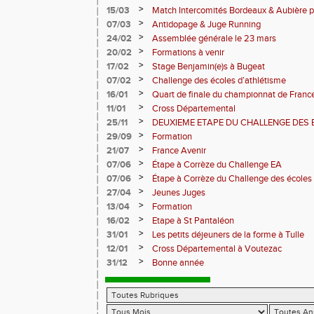
>
15/03
Match Intercomités Bordeaux & Aubière p
Pantaléon
>
07/03
Antidopage & Juge Running
>
24/02
Assemblée générale le 23 mars
>
20/02
Formations à venir
>
17/02
Stage Benjamin(e)s à Bugeat
>
07/02
Challenge des écoles d’athlétisme
>
16/01
Quart de finale du championnat de Franc
>
11/01
Cross Départemental
>
25/11
DEUXIEME ETAPE DU CHALLENGE DES 
>
29/09
Formation
>
21/07
France Avenir
>
07/06
Étape à Corrèze du Challenge EA
>
07/06
Étape à Corrèze du Challenge des écoles 
>
27/04
Jeunes Juges
>
13/04
Formation
>
16/02
Etape à St Pantaléon
>
31/01
Les petits déjeuners de la forme à Tulle
>
12/01
Cross Départemental à Voutezac
>
31/12
Bonne année