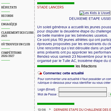
STADE LANCERS
RÉSULTATS
RECORDS
DEUXIEME ETAPE USSE
ENGAGÉ(E)S
Un soleil généreux a accueilli les jeunes pous
pour disputer la deuxième étape du challeng
CLASSEMENT DES CLUBS
de belle manière par les bénévoles usselois.
2025
Ce sont plus 110 jeunes athlètes qui ont partic
épreuves proposées par les encadrants du cl
OÙ TROUVER UN CLUB
Une rencontre qui s’est déroulée dans un parfa
amis présents ont pu apprécier les performan
COMPÉTITIONS
2026/2027
Rendez-vous samedi 23 Novembre pour le trad
organisé par le Tulle AC, troisième étape du c
les Réactions
Commentez cette actualité
Pour commenter une actualité il faut posséder un compt
rubrique ci-dessous pour vous identifier ou vous crée
Login (Email)
:
Mot de Passe
:
>
13/06
DERNIERE ETAPE DU CHALLENGE DES 