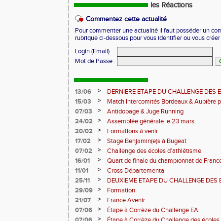
les Réactions
Commentez cette actualité
Pour commenter une actualité il faut posséder un compt
rubrique ci-dessous pour vous identifier ou vous crée
Login (Email)
:
Mot de Passe
:
>
13/06
DERNIERE ETAPE DU CHALLENGE DES 
>
15/03
Match Intercomités Bordeaux & Aubière p
Pantaléon
>
07/03
Antidopage & Juge Running
>
24/02
Assemblée générale le 23 mars
>
20/02
Formations à venir
>
17/02
Stage Benjamin(e)s à Bugeat
>
07/02
Challenge des écoles d’athlétisme
>
16/01
Quart de finale du championnat de Franc
>
11/01
Cross Départemental
>
25/11
DEUXIEME ETAPE DU CHALLENGE DES 
>
29/09
Formation
>
21/07
France Avenir
>
07/06
Étape à Corrèze du Challenge EA
>
07/06
Étape à Corrèze du Challenge des écoles 