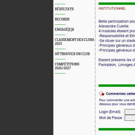
INSTITUTIONNEL
RÉSULTATS
RECORDS
Belle participation p
Alexandre Cueille.
ENGAGÉ(E)S
4 modules étaient pro
-Responsabilité et Eth
CLASSEMENT DES CLUBS
-Se situer sur un stad
2025
-Principes généraux d
-Principes généraux d
OÙ TROUVER UN CLUB
Etaient présents les 
COMPÉTITIONS
Pantaléon, Limoges At
2026/2027
Commentez cette 
Pour commenter une actual
dessous pour vous identi
Login (Email)
:
Mot de Passe
: