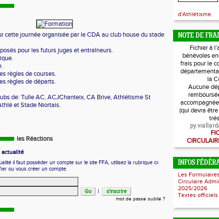
d'Athlétisme.
our cette journée organisée par le CDA au club house du stade
NOTE DE FRAI
Fichier à l
posés pour les futurs juges et entraîneurs.
bénévoles en
ique.
frais pour le
e.
départemental
es règles de courses.
la C
es règles de départs.
Aucune dép
remboursée
clubs de: Tulle AC, ACJChanteix, CA Brive, Athlétisme St
accompagnée 
hlé et Stade Niortais.
(qui devra êtr
tré
py.vialla
FI
les Réactions
CIRCULAIR
actualité
ité il faut posséder un compte sur le site FFA, utilisez la rubrique ci-
INFOS FÉDÉR
fier ou vous créer un compte.
Les Formulaire
Circulaire Admi
2025/2026
|
Textes officiels
mot de passe oublié ?