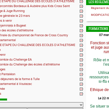
E ETAPE DU CHALLENGE DES ECOLES D’ATHLETISME
LES REGLEM
ercomités Bordeaux & Aubière plus Kids Cross Saint
Règlement IA
n
ge & Juge Running
MODIFICATI
e générale le 23 mars
s à venir
jamin(e)s à Bugeat
FORMATIONS
 des écoles d’athlétisme
07 mar
finale du championnat de France de Cross Country
partemental
Fonction st
E ETAPE DU CHALLENGE DES ECOLES D’ATHLETISME
et juge au
n
ru
enir
orrèze du Challenge EA
Rôle et 
l'e
orrèze du Challenge des écoles d’athlétisme
uges
Utilis
t Pantaléon
ressources 
s déjeuners de la forme à Tulle
si-ffa 
partemental à Voutezac
née
Ethique de
s
Le 22 m
Se situer s