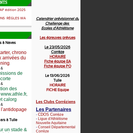
ENTS
AF édition 2025
ONS RÈGLES WA
Calendrier prévisionnel du
Challenge des
Ecoles d'Athlétisme
Les épreuves prévues
s à Naves
Le 23/05/2026
Corrèze
arter, chrono
HORAIRE
x arrivées du
Fiche équipe EA
nning
.
Fiche équipe PO
&
missions de
Le 13/06/2026
scorte
Tulle
&
HORAIRE
ation des
FICHE Equipe
www.athle.fr,
et calorg
Les Clubs Corréziens
&
Les Partenaires
 l'antidopage
CDOS Corrèze
-
-
Ligue d'Athlétisme
ars à Tulle
Nouvelle Aquitaine
-
Conseil Départemental
ur un stade &
Corrèze