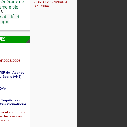
 généraux de
- DRDJSCS Nouvelle
Aquitaine
isme piste
&
abilité et
hique
UBS
T 2025/2026
PSF de l’Agence
u Sports (ANS)
DVA
_________
d’impôts pour
frais kilométrique
me et conditions
n des frais des
évoles