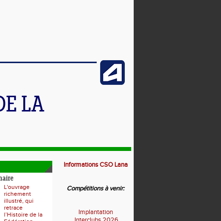
DE LA
Informations CSO Lana
naire
L'ouvrage
Compétitions à venir:
richement
illustré, qui
retrace
Implantation
l’Histoire de la
I
nterclubs 2026