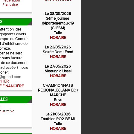
Fédération
Française
Le 08/05/2026
3ème journée
S
départementaux 19
(CJESM)
'attention des
Tulle
gageants divers
HORAIRE
 compte du Comité
 d'athlétisme de
Le 23/05/2026
orrèze.
Soirée Demi-Fond
ense ne sera
HORAIRE
 sans facture
de ce document
Le 27/05/2026
e adressée à notre
Meeting d'Ussel
sorier:
HORAIRE
rd@gmail.com
CHIER
CHAMPIONNATS
E FINANCIÈRE
REGIONAUX LANA EC /
MARCHE
ALES
Brive
HORAIRE
s
nistrative
Le 21/06/2026
Triathlon PO2-BE-MI
Tulle
HORAIRE