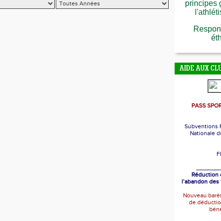
principes
l'athlét
Respons
ét
AIDE AUX CL
PASS SPOR
Subventions 
Nationale d
F
_______
Réduction 
l’abandon des 
Nouveau barè
de déductio
bén