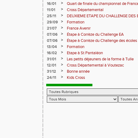
>
16/01
Quart de finale du championnat de Franc
>
11/01
Cross Départemental
>
25/11
DEUXIEME ETAPE DU CHALLENGE DES 
>
29/09
Formation
>
21/07
France Avenir
>
07/06
Étape à Corrèze du Challenge EA
>
07/06
Étape à Corrèze du Challenge des écoles 
>
13/04
Formation
>
16/02
Etape à St Pantaléon
>
31/01
Les petits déjeuners de la forme à Tulle
>
12/01
Cross Départemental à Voutezac
>
31/12
Bonne année
>
24/11
Kids Cross