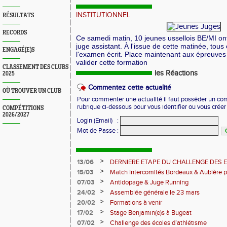
INSTITUTIONNEL
RÉSULTATS
RECORDS
Ce samedi matin, 10 jeunes ussellois BE/MI ont
juge assistant. À l'issue de cette matinée, tous 
ENGAGÉ(E)S
l'examen écrit. Place maintenant aux épreuves 
valider cette formation
CLASSEMENT DES CLUBS
les Réactions
2025
Commentez cette actualité
OÙ TROUVER UN CLUB
Pour commenter une actualité il faut posséder un compt
rubrique ci-dessous pour vous identifier ou vous crée
COMPÉTITIONS
2026/2027
Login (Email)
:
Mot de Passe
:
>
13/06
DERNIERE ETAPE DU CHALLENGE DES 
>
15/03
Match Intercomités Bordeaux & Aubière p
Pantaléon
>
07/03
Antidopage & Juge Running
>
24/02
Assemblée générale le 23 mars
>
20/02
Formations à venir
>
17/02
Stage Benjamin(e)s à Bugeat
>
07/02
Challenge des écoles d’athlétisme