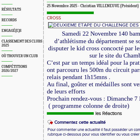
25 Novembre 2025 - Christian VILLENEUVE (Président)
RÉSULTATS
CROSS
RECORDS
ENGAGÉ(E)S
Samedi 22 Novembre 140 bamb
d’athlétisme du département se s
CLASSEMENT DES CLUBS
2025
disputer le kid cross concocté par le
sur le site du Cham
OÙ TROUVER UN CLUB
C’est par un temps idéal pour la prat
COMPÉTITIONS
ont parcouru les 500m du circuit pa
2026/2027
relais pendant 1h15mns .
Au final, goûter et médailles sont v
de leurs efforts
Prochain rendez-vous : Dimanche 7
( programme colonne de droite)
les Réactions
Commentez cette actualité
Pour commenter une actualité il faut posséder un compt
rubrique ci-dessous pour vous identifier ou vous crée