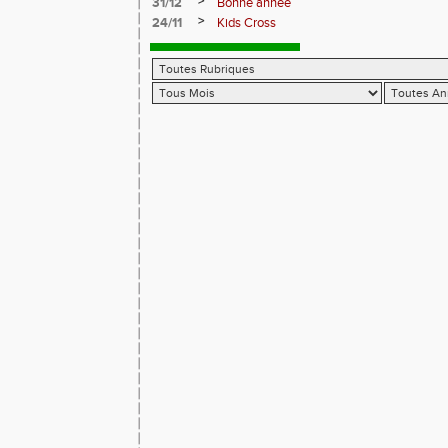
>
31/12
Bonne année
>
24/11
Kids Cross