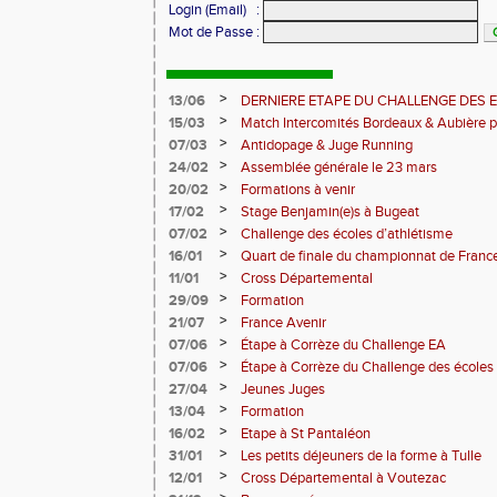
Login (Email)
:
Mot de Passe
:
>
13/06
DERNIERE ETAPE DU CHALLENGE DES 
>
15/03
Match Intercomités Bordeaux & Aubière p
Pantaléon
>
07/03
Antidopage & Juge Running
>
24/02
Assemblée générale le 23 mars
>
20/02
Formations à venir
>
17/02
Stage Benjamin(e)s à Bugeat
>
07/02
Challenge des écoles d’athlétisme
>
16/01
Quart de finale du championnat de Franc
>
11/01
Cross Départemental
>
29/09
Formation
>
21/07
France Avenir
>
07/06
Étape à Corrèze du Challenge EA
>
07/06
Étape à Corrèze du Challenge des écoles 
>
27/04
Jeunes Juges
>
13/04
Formation
>
16/02
Etape à St Pantaléon
>
31/01
Les petits déjeuners de la forme à Tulle
>
12/01
Cross Départemental à Voutezac