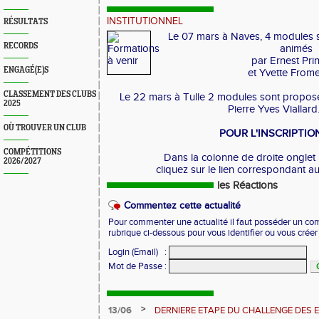
INSTITUTIONNEL
RÉSULTATS
Le 07 mars à Naves, 4 modules 
RECORDS
animés
par Ernest Prin
ENGAGÉ(E)S
et Yvette From
CLASSEMENT DES CLUBS
Le 22 mars à Tulle 2 modules sont proposé
2025
Pierre Yves Viallard
OÙ TROUVER UN CLUB
POUR L'INSCRIPTIO
COMPÉTITIONS
Dans la colonne de droite ongl
2026/2027
cliquez sur le lien correspondant a
les Réactions
Commentez cette actualité
Pour commenter une actualité il faut posséder un compt
rubrique ci-dessous pour vous identifier ou vous crée
Login (Email)
:
Mot de Passe
:
>
13/06
DERNIERE ETAPE DU CHALLENGE DES 