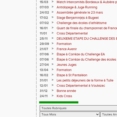
>
15/03
Match Intercomités Bordeaux & Aubière p
Pantaléon
>
07/03
Antidopage & Juge Running
>
24/02
Assemblée générale le 23 mars
>
17/02
Stage Benjamin(e)s à Bugeat
>
07/02
Challenge des écoles d’athlétisme
>
16/01
Quart de finale du championnat de Franc
>
11/01
Cross Départemental
>
25/11
DEUXIEME ETAPE DU CHALLENGE DES 
>
29/09
Formation
>
21/07
France Avenir
>
07/06
Étape à Corrèze du Challenge EA
>
07/06
Étape à Corrèze du Challenge des écoles 
>
27/04
Jeunes Juges
>
13/04
Formation
>
16/02
Etape à St Pantaléon
>
31/01
Les petits déjeuners de la forme à Tulle
>
12/01
Cross Départemental à Voutezac
>
31/12
Bonne année
>
24/11
Kids Cross