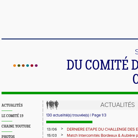
DU COMITÉ 
ACTUALITÉS
ACTUALITÉS
130 actualité(s) trouvée(s) | Page 1/3
LE COMITÉ 19
CHAINE YOUTUBE
>
13/06
DERNIERE ETAPE DU CHALLENGE DES 
>
15/03
Match Intercomités Bordeaux & Aubière p
PHOTOS