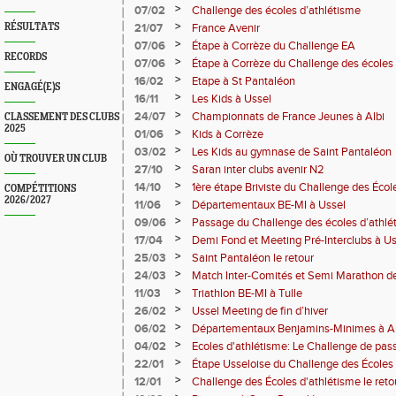
Pantaléon
>
07/02
Challenge des écoles d’athlétisme
>
RÉSULTATS
21/07
France Avenir
>
07/06
Étape à Corrèze du Challenge EA
RECORDS
>
07/06
Étape à Corrèze du Challenge des écoles 
>
16/02
Etape à St Pantaléon
ENGAGÉ(E)S
>
16/11
Les Kids à Ussel
>
24/07
Championnats de France Jeunes à Albi
CLASSEMENT DES CLUBS
2025
>
01/06
Kids à Corrèze
>
03/02
Les Kids au gymnase de Saint Pantaléon
OÙ TROUVER UN CLUB
>
27/10
Saran inter clubs avenir N2
>
14/10
1ère étape Briviste du Challenge des Écol
COMPÉTITIONS
2026/2027
>
11/06
Départementaux BE-MI à Ussel
>
09/06
Passage du Challenge des écoles d’athlé
>
17/04
Demi Fond et Meeting Pré-Interclubs à Us
>
25/03
Saint Pantaléon le retour
>
24/03
Match Inter-Comités et Semi Marathon de
>
11/03
Triathlon BE-MI à Tulle
>
26/02
Ussel Meeting de fin d’hiver
>
06/02
Départementaux Benjamins-Minimes à A
>
04/02
Ecoles d'athlétisme: Le Challenge de pas
>
22/01
Étape Usseloise du Challenge des Écoles
>
12/01
Challenge des Écoles d'athlétisme le reto