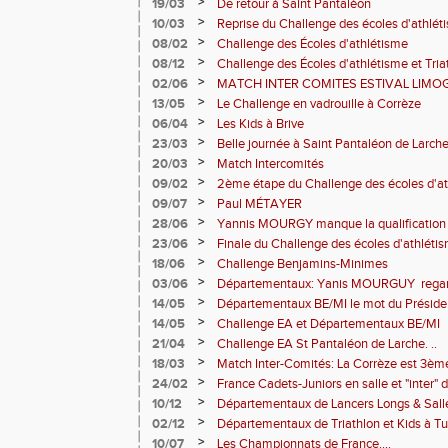
>
19/03
De retour à Saint Pantaléon
>
10/03
Reprise du Challenge des écoles d'athlét
>
08/02
Challenge des Écoles d'athlétisme
>
08/12
Challenge des Écoles d'athlétisme et Tria
>
02/06
MATCH INTER COMITES ESTIVAL LIMO
>
13/05
Le Challenge en vadrouille à Corrèze
>
06/04
Les Kids à Brive
>
23/03
Belle journée à Saint Pantaléon de Larch
>
20/03
Match Intercomités
>
09/02
2ème étape du Challenge des écoles d'a
>
09/07
Paul MÉTAYER
>
28/06
Yannis MOURGY manque la qualification 
>
23/06
Finale du Challenge des écoles d'athlétis
>
18/06
Challenge Benjamins-Minimes
>
03/06
Départementaux: Yanis MOURGUY regarde
>
14/05
Départementaux BE/MI le mot du Préside
>
14/05
Challenge EA et Départementaux BE/MI
>
21/04
Challenge EA St Pantaléon de Larche. ..
>
18/03
Match Inter-Comités: La Corrèze est 3èm
la hauteur !
>
24/02
France Cadets-Juniors en salle et "inter" 
>
10/12
Départementaux de Lancers Longs & Sall
>
02/12
Départementaux de Triathlon et Kids à Tu
>
10/07
Les Championnats de France....