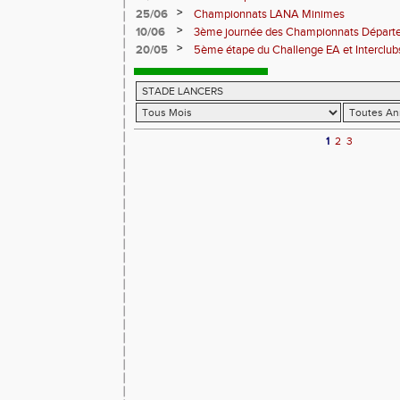
>
25/06
Championnats LANA Minimes
>
10/06
3ème journée des Championnats Départ
Championnats de Territoire BE/MI
>
20/05
5ème étape du Challenge EA et Interclubs
1
2
3